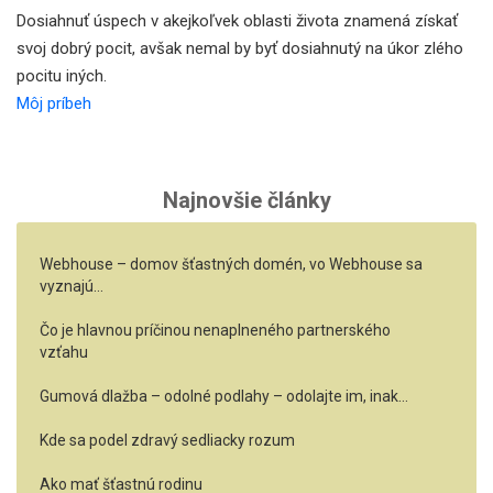
Dosiahnuť úspech v akejkoľvek oblasti života znamená získať
svoj dobrý pocit, avšak nemal by byť dosiahnutý na úkor zlého
pocitu iných.
Môj príbeh
Najnovšie články
Webhouse – domov šťastných domén, vo Webhouse sa
vyznajú…
Čo je hlavnou príčinou nenaplneného partnerského
vzťahu
Gumová dlažba – odolné podlahy – odolajte im, inak…
Kde sa podel zdravý sedliacky rozum
Ako mať šťastnú rodinu