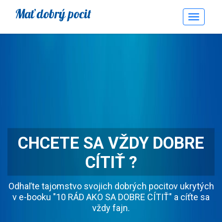
Mať dobrý pocit
Toggle
Navigati
CHCETE SA VŽDY DOBRE
CÍTIŤ ?
Odhaľte tajomstvo svojich dobrých pocitov ukrytých
v e-booku "10 RÁD AKO SA DOBRE CÍTIŤ" a cíťte sa
vždy fajn.