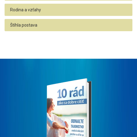
Rodina a vzťahy
Štíhla postava