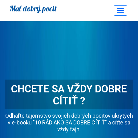
Mať dobrý pocit
Toggle
Navigati
CHCETE SA VŽDY DOBRE
CÍTIŤ ?
Odhaľte tajomstvo svojich dobrých pocitov ukrytých
v e-booku "10 RÁD AKO SA DOBRE CÍTIŤ" a cíťte sa
vždy fajn.