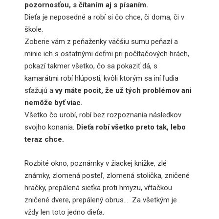
pozornosťou, s čítaním aj s písaním.
Dieťa je neposedné a robí si čo chce, či doma, či v
škole.
Zoberie vám z peňaženky väčšiu sumu peňazí a
minie ich s ostatnými deťmi pri počítačových hrách,
pokazí takmer všetko, čo sa pokaziť dá, s
kamarátmi robí hlúposti, kvôli ktorým sa iní ľudia
sťažujú a
vy máte pocit, že už tých problémov ani
nemôže byť viac.
Všetko čo urobí, robí bez rozpoznania následkov
svojho konania.
Dieťa robí všetko preto tak, lebo
teraz chce.
Rozbité okno, poznámky v žiackej knižke, zlé
známky, zlomená posteľ, zlomená stolička, zničené
hračky, prepálená sieťka proti hmyzu, vŕtačkou
zničené dvere, prepálený obrus… Za všetkým je
vždy len toto jedno dieťa.