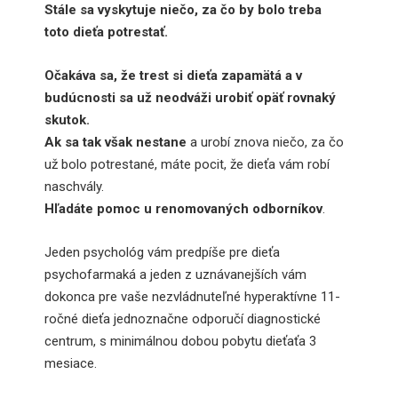
Stále sa vyskytuje niečo, za čo by bolo treba
toto dieťa potrestať.
Očakáva sa, že trest si dieťa zapamätá a v
budúcnosti sa už neodváži urobiť opäť rovnaký
skutok.
Ak sa tak však nestane
a urobí znova niečo, za čo
už bolo potrestané, máte pocit, že dieťa vám robí
naschvály.
Hľadáte pomoc u renomovaných odborníkov
.
Jeden psychológ vám predpíše pre dieťa
psychofarmaká a jeden z uznávanejších vám
dokonca pre vaše nezvládnuteľné hyperaktívne 11-
ročné dieťa jednoznačne odporučí diagnostické
centrum, s minimálnou dobou pobytu dieťaťa 3
mesiace.