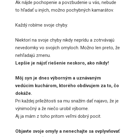
Ak nájde pochopenie a povzbudenie u vás, nebude
to hľadať u iných, možno pochybných kamarátov.
Každý robíme svoje chyby.
Niektorí na svoje chyby nikdy neprídu a zotrvávajú
nevedomky vo svojich omyloch. Možno len preto, že
nehľadajú zmenu.
Lepšie je nájsť riešenie neskoro, ako nikdy!
Môj syn je dnes výborným a uznávaným
vedúcim kuchárom, ktorého obdivujem za to, čo
dokáže.
Pri každej príležitosti sa mu snažím dať najavo, že je
výnimočný a že niečo urobil výborne.
Aj ja mám z toho pritom veľmi dobrý pocit.
Objavte svoje omyly a nenechajte sa ovplyvňovať