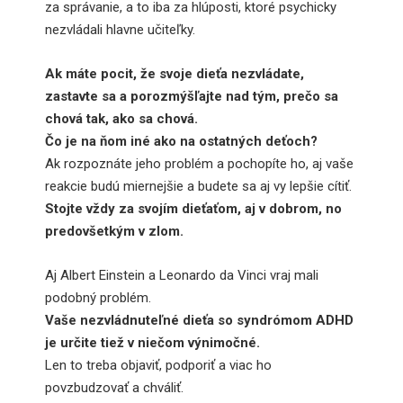
za správanie, a to iba za hlúposti, ktoré psychicky
nezvládali hlavne učiteľky.
Ak máte pocit, že svoje dieťa nezvládate,
zastavte sa a porozmýšľajte nad tým, prečo sa
chová tak, ako sa chová.
Čo je na ňom iné ako na ostatných deťoch?
Ak rozpoznáte jeho problém a pochopíte ho, aj vaše
reakcie budú miernejšie a budete sa aj vy lepšie cítiť.
Stojte vždy za svojím dieťaťom, aj v dobrom, no
predovšetkým v zlom.
Aj Albert Einstein a Leonardo da Vinci vraj mali
podobný problém.
Vaše nezvládnuteľné dieťa so syndrómom ADHD
je určite tiež v niečom výnimočné.
Len to treba objaviť, podporiť a viac ho
povzbudzovať a chváliť.