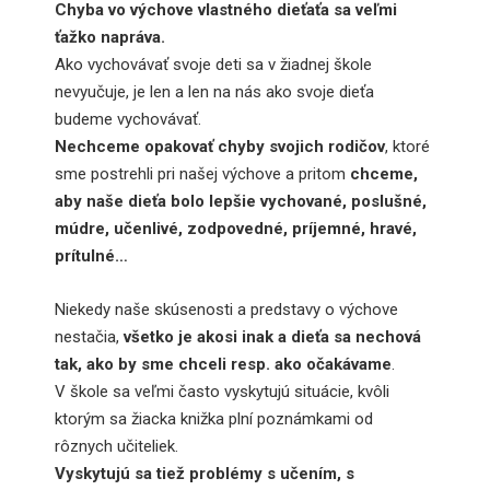
Chyba vo výchove vlastného dieťaťa sa veľmi
ťažko napráva.
Ako vychovávať svoje deti sa v žiadnej škole
nevyučuje, je len a len na nás ako svoje dieťa
budeme vychovávať.
Nechceme opakovať chyby svojich rodičov
, ktoré
sme postrehli pri našej výchove a pritom
chceme,
aby naše dieťa bolo lepšie vychované, poslušné,
múdre, učenlivé, zodpovedné, príjemné, hravé,
prítulné…
Niekedy naše skúsenosti a predstavy o výchove
nestačia,
všetko je akosi inak a dieťa sa nechová
tak, ako by sme chceli resp. ako očakávame
.
V škole sa veľmi často vyskytujú situácie, kvôli
ktorým sa žiacka knižka plní poznámkami od
rôznych učiteliek.
Vyskytujú sa tiež problémy s učením, s