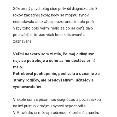
Súkromný psychológ síce potvrdil diagnózu, ale 8
rokov základnej školy, kedy sa môjmu synovi
nedostávalo adekvátnej pozoronosti, bolo preč.
Vždy toho bolo veľmi málo za čo sa dieťa dalo
pochváliť, o to viac však bolo kritizované a
zaznávané.
Veľmi neskoro som zistila, čo môj citlivý syn
najviac potrebuje a čoho sa mu dostáva príliš
málo.
Potreboval pochopenie, pochvalu a uznanie zo
strany rodičov, ale predovšetkým učiteľov a
vychovávateľov.
V škole som s písomnou diagnózou a požiadavkou
na iný prístup k môjmu synovi nepochodila.
V 9. ročníku si môj syn odniesol zhoršenú známku