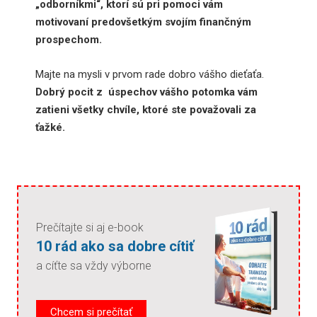
„odborníkmi“, ktorí sú pri pomoci vám
motivovaní predovšetkým svojím finančným
prospechom.
Majte na mysli v prvom rade dobro vášho dieťaťa.
Dobrý pocit z úspechov vášho potomka vám
zatieni všetky chvíle, ktoré ste považovali za
ťažké.
Prečítajte si aj e-book
10 rád ako sa dobre cítiť
a cíťte sa vždy výborne
Chcem si prečítať