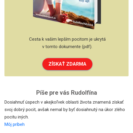
Cesta k vašim lepším pocitom je ukrytá
v tomto dokumente (pdf).
ZÍSKAŤ ZDARMA
Píše pre vás Rudolfína
Dosiahnuť úspech v akejkoľvek oblasti života znamená získať
svoj dobrý pocit, avšak nemal by byť dosiahnutý na úkor zlého
pocitu iných.
Môj príbeh