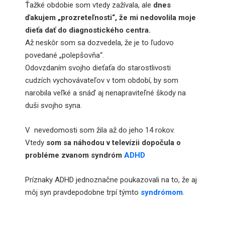
Ťažké obdobie som vtedy zažívala, ale
dnes
ďakujem „prozreteľnosti“, že mi nedovolila moje
dieťa dať do diagnostického centra.
Až neskôr som sa dozvedela, že je to ľudovo
povedané „polepšovňa“.
Odovzdaním svojho dieťaťa do starostlivosti
cudzích vychovávateľov v tom období, by som
narobila veľké a snáď aj nenapraviteľné škody na
duši svojho syna.
V nevedomosti som žila až do jeho 14 rokov.
Vtedy
som sa náhodou v televízii dopočula o
probléme zvanom syndróm
ADHD
Príznaky ADHD jednoznačne poukazovali na to, že aj
môj syn pravdepodobne trpí týmto
syndrómom
.