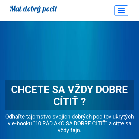
Mať dobrý pocit
Toggle
Navigati
CHCETE SA VŽDY DOBRE
CÍTIŤ ?
Odhaľte tajomstvo svojich dobrých pocitov ukrytých
v e-booku "10 RÁD AKO SA DOBRE CÍTIŤ" a cíťte sa
vždy fajn.