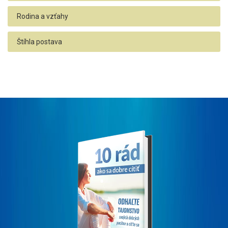
Rodina a vzťahy
Štíhla postava