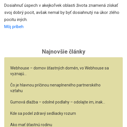
Dosiahnuť úspech v akejkoľvek oblasti života znamená získať
svoj dobrý pocit, avšak nemal by byť dosiahnutý na úkor zlého
pocitu iných.
Môj príbeh
Najnovšie články
Webhouse – domov šťastných domén, vo Webhouse sa
vyznajú…
Čo je hlavnou príčinou nenaplneného partnerského
vzťahu
Gumová dlažba – odolné podlahy – odolajte im, inak…
Kde sa podel zdravý sedliacky rozum
Ako mať šťastnú rodinu