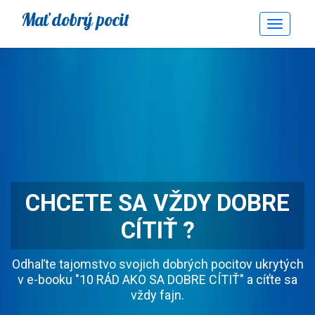
Mať dobrý pocit
Toggle
Navigati
CHCETE SA VŽDY DOBRE
CÍTIŤ ?
Odhaľte tajomstvo svojich dobrých pocitov ukrytých
v e-booku "10 RÁD AKO SA DOBRE CÍTIŤ" a cíťte sa
vždy fajn.