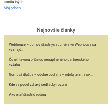
pocitu iných.
Môj príbeh
Najnovšie články
Webhouse – domov šťastných domén, vo Webhouse sa
vyznajú…
Čo je hlavnou príčinou nenaplneného partnerského
vzťahu
Gumová dlažba – odolné podlahy – odolajte im, inak…
Kde sa podel zdravý sedliacky rozum
Ako mať šťastnú rodinu