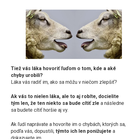
Tiež vás láka hovoriť ľuďom o tom, kde a aké
chyby urobili?
Láka vás radiť im, ako sa môžu v niečom zlepšiť?
Ak vás to nielen láka, ale to aj robíte, docielite
tým len, že ten niekto sa bude cítiť zle
a následne
sa budete cítiť horšie aj vy.
Ak ľudí naprávate a hovoríte im o chybách, ktorých sa,
podľa vás, dopustili,
týmto ich len ponižujete
a
dokazujete im,