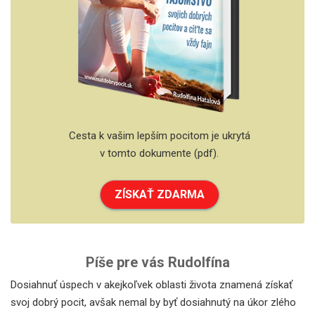
Cesta k vašim lepším pocitom je ukrytá
v tomto dokumente (pdf).
ZÍSKAŤ ZDARMA
Píše pre vás Rudolfína
Dosiahnuť úspech v akejkoľvek oblasti života znamená získať
svoj dobrý pocit, avšak nemal by byť dosiahnutý na úkor zlého