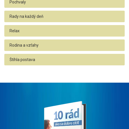
Pochvaly
Rady na každý deň
Relax
Rodina a vzťahy
Štíhla postava