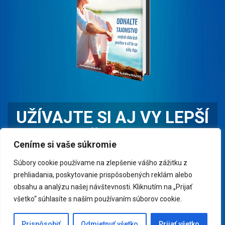
UŽÍVAJTE SI AJ VY LEPŠÍ
ŽIVOT
Ceníme si vaše súkromie
Prečítajte si e-book "10 RÁD AKO SA DOBRE CÍTIŤ" a
Súbory cookie používame na zlepšenie vášho zážitku z
cíťte sa dobre čo najčastejšie.
prehliadania, poskytovanie prispôsobených reklám alebo
obsahu a analýzu našej návštevnosti. Kliknutím na „Prijať
všetko“ súhlasíte s naším používaním súborov cookie.
CHCEM PREČÍTAŤ E-BOOK
Prispôsobiť
Odmietnuť všetko
Prijať všetko