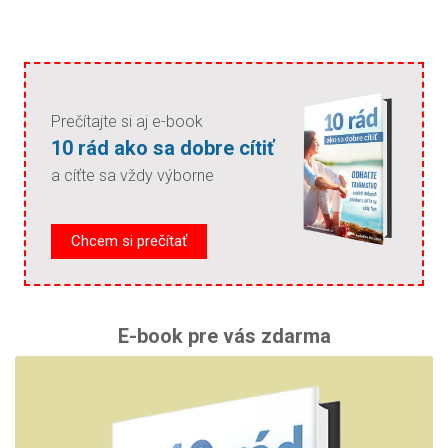
Prečítajte si aj e-book
10 rád ako sa dobre cítiť
a cíťte sa vždy výborne
Chcem si prečítať
E-book pre vás zdarma