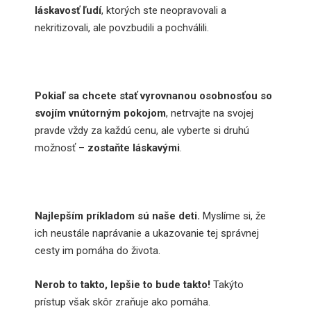
láskavosť ľudí
, ktorých ste neopravovali a
nekritizovali, ale povzbudili a pochválili.
Pokiaľ sa chcete stať vyrovnanou osobnosťou so
svojím vnútorným pokojom
, netrvajte na svojej
pravde vždy za každú cenu, ale vyberte si druhú
možnosť –
zostaňte láskavými
.
Najlepším príkladom sú naše deti.
Myslíme si, že
ich neustále naprávanie a ukazovanie tej správnej
cesty im pomáha do života.
Nerob to takto, lepšie to bude takto!
Takýto
prístup však skôr zraňuje ako pomáha.