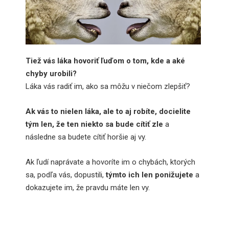
Tiež vás láka hovoriť ľuďom o tom, kde a aké
chyby urobili?
Láka vás radiť im, ako sa môžu v niečom zlepšiť?
Ak vás to nielen láka, ale to aj robíte, docielite
tým len, že ten niekto sa bude cítiť zle
a
následne sa budete cítiť horšie aj vy.
Ak ľudí naprávate a hovoríte im o chybách, ktorých
sa, podľa vás, dopustili,
týmto ich len ponižujete
a
dokazujete im, že pravdu máte len vy.