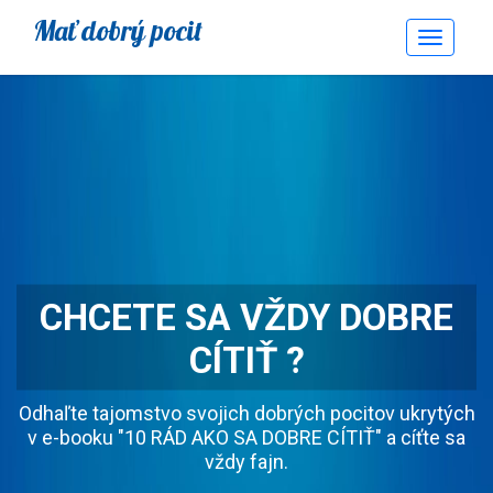
Mať dobrý pocit
Toggle
Navigati
CHCETE SA VŽDY DOBRE
CÍTIŤ ?
Odhaľte tajomstvo svojich dobrých pocitov ukrytých
v e-booku "10 RÁD AKO SA DOBRE CÍTIŤ" a cíťte sa
vždy fajn.