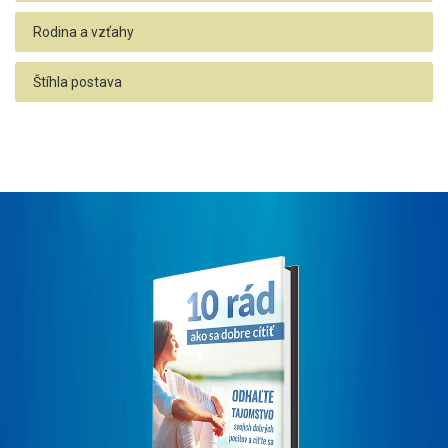
Rodina a vzťahy
Štíhla postava