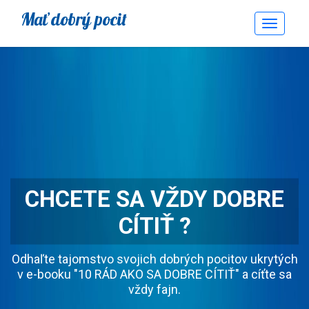
Mať dobrý pocit
Toggle
Navigati
CHCETE SA VŽDY DOBRE
CÍTIŤ ?
Odhaľte tajomstvo svojich dobrých pocitov ukrytých
v e-booku "10 RÁD AKO SA DOBRE CÍTIŤ" a cíťte sa
vždy fajn.