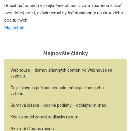
Dosiahnuť úspech v akejkoľvek oblasti života znamená získať
svoj dobrý pocit, avšak nemal by byť dosiahnutý na úkor zlého
pocitu iných.
Môj príbeh
Najnovšie články
Webhouse – domov šťastných domén, vo Webhouse sa
vyznajú…
Čo je hlavnou príčinou nenaplneného partnerského
vzťahu
Gumová dlažba – odolné podlahy – odolajte im, inak…
Kde sa podel zdravý sedliacky rozum
Ako mať šťastnú rodinu