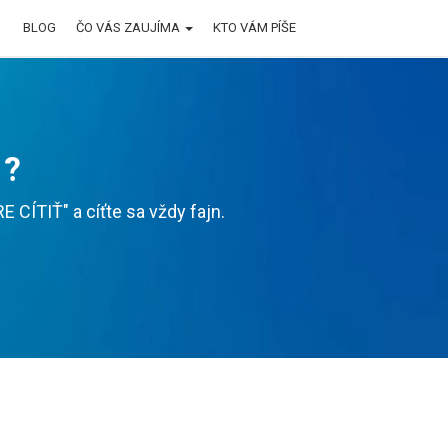
BLOG
ČO VÁS ZAUJÍMA
KTO VÁM PÍŠE
 ?
CÍTIŤ" a cíťte sa vždy fajn.