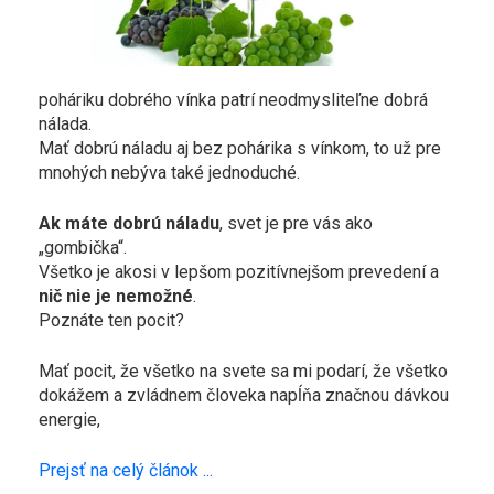
poháriku dobrého vínka patrí neodmysliteľne dobrá
nálada.
Mať dobrú náladu aj bez pohárika s vínkom, to už pre
mnohých nebýva také jednoduché.
Ak máte dobrú náladu
, svet je pre vás ako
„gombička“.
Všetko je akosi v lepšom pozitívnejšom prevedení a
nič nie je nemožné
.
Poznáte ten pocit?
Mať pocit, že všetko na svete sa mi podarí, že všetko
dokážem a zvládnem človeka napĺňa značnou dávkou
energie,
Prejsť na celý článok ...