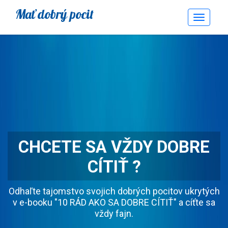
Mať dobrý pocit
Toggle
Navigati
CHCETE SA VŽDY DOBRE
CÍTIŤ ?
Odhaľte tajomstvo svojich dobrých pocitov ukrytých
v e-booku "10 RÁD AKO SA DOBRE CÍTIŤ" a cíťte sa
vždy fajn.