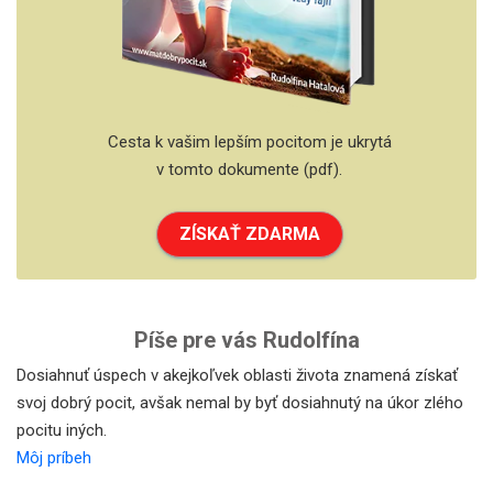
Cesta k vašim lepším pocitom je ukrytá
v tomto dokumente (pdf).
ZÍSKAŤ ZDARMA
Píše pre vás Rudolfína
Dosiahnuť úspech v akejkoľvek oblasti života znamená získať
svoj dobrý pocit, avšak nemal by byť dosiahnutý na úkor zlého
pocitu iných.
Môj príbeh