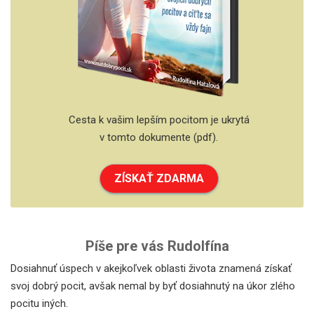
Cesta k vašim lepším pocitom je ukrytá
v tomto dokumente (pdf).
ZÍSKAŤ ZDARMA
Píše pre vás Rudolfína
Dosiahnuť úspech v akejkoľvek oblasti života znamená získať
svoj dobrý pocit, avšak nemal by byť dosiahnutý na úkor zlého
pocitu iných.