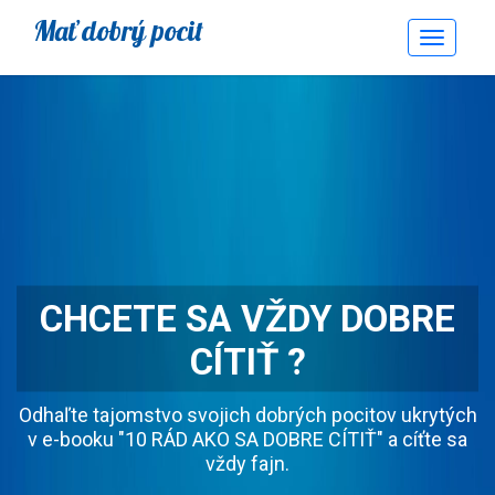
Mať dobrý pocit
Toggle
Navigati
CHCETE SA VŽDY DOBRE
CÍTIŤ ?
Odhaľte tajomstvo svojich dobrých pocitov ukrytých
v e-booku "10 RÁD AKO SA DOBRE CÍTIŤ" a cíťte sa
vždy fajn.