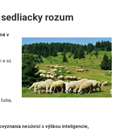
 sedliacky rozum
ľná v
m a sú
 ľudia,
yznania nesúvisí s výškou inteligencie,