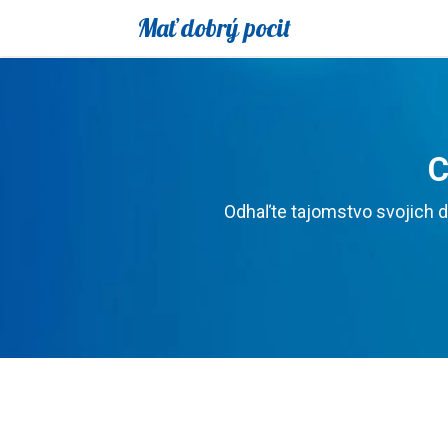
Mať dobrý pocit
C
Odhaľte tajomstvo svojich d