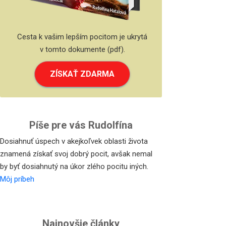
Cesta k vašim lepším pocitom je ukrytá
v tomto dokumente (pdf).
ZÍSKAŤ ZDARMA
Píše pre vás Rudolfína
Dosiahnuť úspech v akejkoľvek oblasti života
znamená získať svoj dobrý pocit, avšak nemal
by byť dosiahnutý na úkor zlého pocitu iných.
Môj príbeh
Najnovšie články