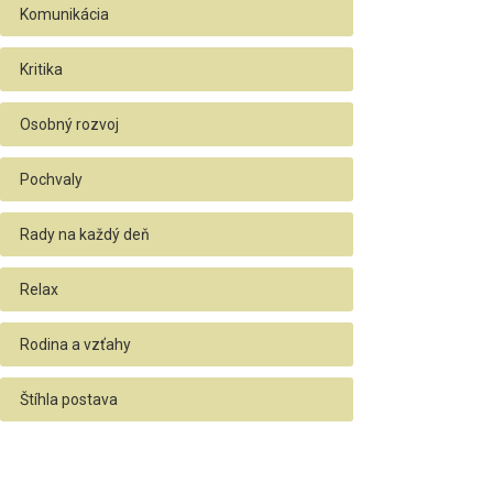
Komunikácia
Kritika
Osobný rozvoj
Pochvaly
Rady na každý deň
Relax
Rodina a vzťahy
Štíhla postava