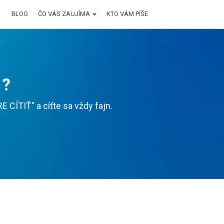
BLOG
ČO VÁS ZAUJÍMA
KTO VÁM PÍŠE
 ?
CÍTIŤ" a cíťte sa vždy fajn.