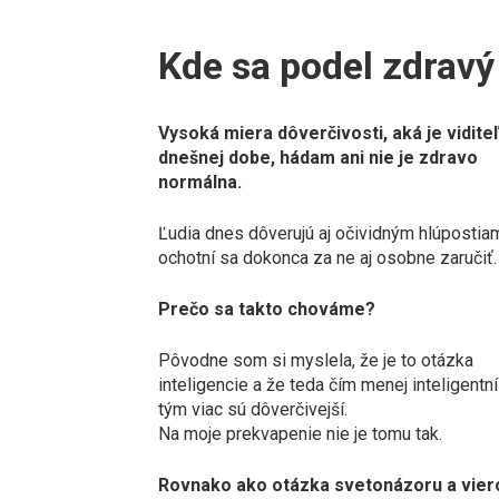
Kde sa podel zdravý
Vysoká miera dôverčivosti, aká je vidite
dnešnej dobe, hádam ani nie je zdravo
normálna.
Ľudia dnes dôverujú aj očividným hlúpostia
ochotní sa dokonca za ne aj osobne zaručiť.
Prečo sa takto chováme?
Pôvodne som si myslela, že je to otázka
inteligencie a že teda čím menej inteligentní
tým viac sú dôverčivejší.
Na moje prekvapenie nie je tomu tak.
Rovnako ako otázka svetonázoru a vierov