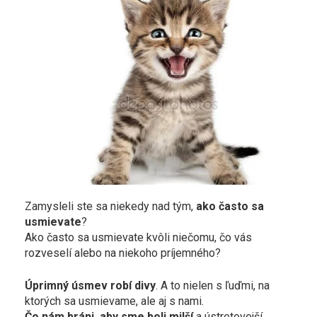
Zamysleli ste sa niekedy nad tým,
ako často sa
usmievate
?
Ako často sa usmievate kvôli niečomu, čo vás
rozveselí alebo na niekoho príjemného?
Úprimný úsmev robí divy
. A to nielen s ľuďmi, na
ktorých sa usmievame, ale aj s nami.
Čo nám bráni, aby sme boli milší
a ústretovejší