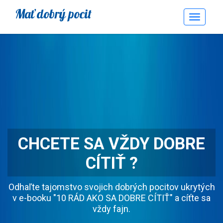
Mať dobrý pocit
Toggle
Navigati
CHCETE SA VŽDY DOBRE
CÍTIŤ ?
Odhaľte tajomstvo svojich dobrých pocitov ukrytých
v e-booku "10 RÁD AKO SA DOBRE CÍTIŤ" a cíťte sa
vždy fajn.