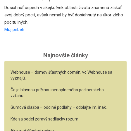
Dosiahnuť úspech v akejkoľvek oblasti života znamená získať
svoj dobrý pocit, avšak nemal by byť dosiahnutý na úkor zlého
pocitu iných.
Môj príbeh
Najnovšie články
Webhouse – domov šťastných domén, vo Webhouse sa
vyznajú…
Čo je hlavnou príčinou nenaplneného partnerského
vzťahu
Gumová dlažba – odolné podlahy – odolajte im, inak…
Kde sa podel zdravý sedliacky rozum
Ako mať šťastnú rodinu