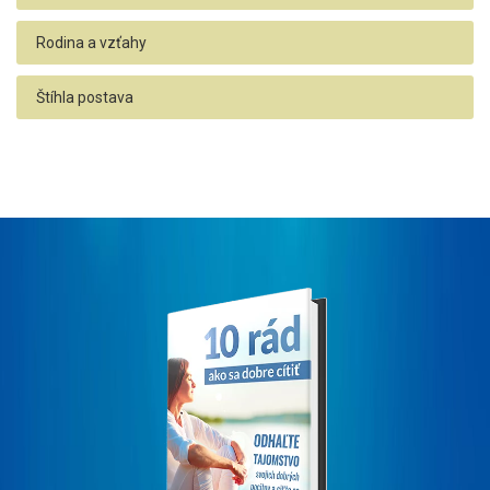
Rodina a vzťahy
Štíhla postava