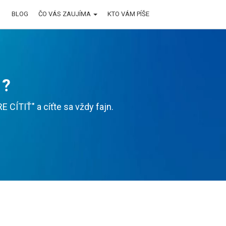
BLOG
ČO VÁS ZAUJÍMA
KTO VÁM PÍŠE
 ?
CÍTIŤ" a cíťte sa vždy fajn.