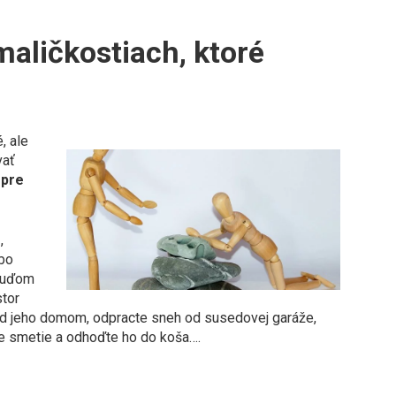
maličkostiach, ktoré
, ale
vať
 pre
e
,
ebo
ľuďom
stor
d jeho domom, odpracte sneh od susedovej garáže,
te smetie a odhoďte ho do koša….