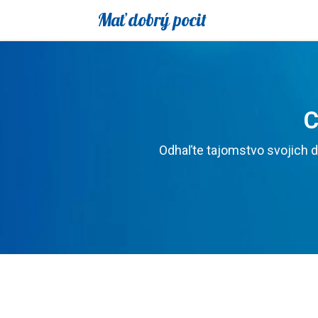
Mať dobrý pocit
C
Odhaľte tajomstvo svojich d