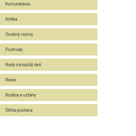
Komunikácia
Kritika
Osobný rozvoj
Pochvaly
Rady na každý deň
Relax
Rodina a vzťahy
Štíhla postava