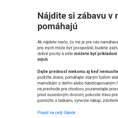
Nájdite si zábavu v 
pomáhajú
Ak nájdete niečo, čo nie je pre vás namáhavé
pre iných môže byť prospešné, budete zaží
dobré pocity a ešte
môžete byť príkladom
iných
.
Dajte prednosť niekomu aj keď nemusít
podržte dvere, pomáhajte starým ľuďom al
mamičkám s deťmi alebo handicapovaným 
na prechode pre chodcov, pozametajte prie
pred susedovým dvorom, pokoste trávu pre
pomôžte s taškami, vyneste nákup, zdvihni
Prejsť na celý článok ...