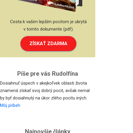
Cesta k vašim lepším pocitom je ukrytá
v tomto dokumente (pdf).
ZÍSKAŤ ZDARMA
Píše pre vás Rudolfína
Dosiahnuť úspech v akejkoľvek oblasti života
znamená získať svoj dobrý pocit, avšak nemal
by byť dosiahnutý na úkor zlého pocitu iných.
Môj príbeh
Najnovšie články