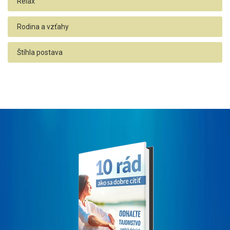
Relax
Rodina a vzťahy
Štíhla postava