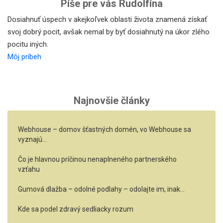
Píše pre vás Rudolfína
Dosiahnuť úspech v akejkoľvek oblasti života znamená získať
svoj dobrý pocit, avšak nemal by byť dosiahnutý na úkor zlého
pocitu iných.
Môj príbeh
Najnovšie články
Webhouse – domov šťastných domén, vo Webhouse sa
vyznajú…
Čo je hlavnou príčinou nenaplneného partnerského
vzťahu
Gumová dlažba – odolné podlahy – odolajte im, inak…
Kde sa podel zdravý sedliacky rozum