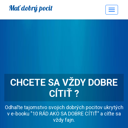
Mať dobrý pocit
Toggle
Navigati
CHCETE SA VŽDY DOBRE
CÍTIŤ ?
Odhaľte tajomstvo svojich dobrých pocitov ukrytých
v e-booku "10 RÁD AKO SA DOBRE CÍTIŤ" a cíťte sa
vždy fajn.