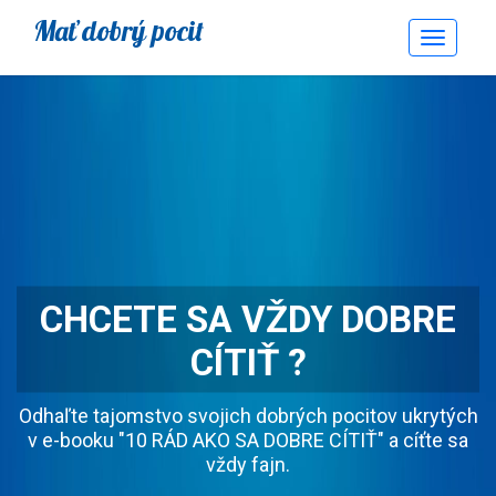
Mať dobrý pocit
Toggle
Navigati
CHCETE SA VŽDY DOBRE
CÍTIŤ ?
Odhaľte tajomstvo svojich dobrých pocitov ukrytých
v e-booku "10 RÁD AKO SA DOBRE CÍTIŤ" a cíťte sa
vždy fajn.