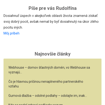
Píše pre vás Rudolfína
Dosiahnuť úspech v akejkoľvek oblasti života znamená získať
svoj dobrý pocit, avšak nemal by byť dosiahnutý na úkor zlého
pocitu iných.
Môj príbeh
Najnovšie články
Webhouse – domov šťastných domén, vo Webhouse sa
vyznajú…
Čo je hlavnou príčinou nenaplneného partnerského
vzťahu
Gumová dlažba – odolné podlahy – odolajte im, inak…