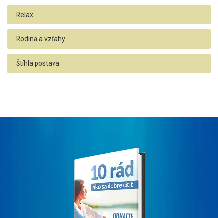
Relax
Rodina a vzťahy
Štíhla postava