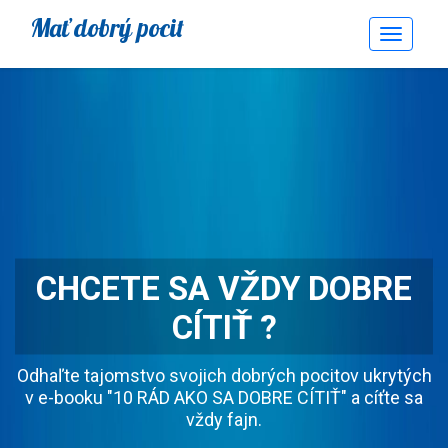
Mať dobrý pocit
Toggle
Navigati
CHCETE SA VŽDY DOBRE
CÍTIŤ ?
Odhaľte tajomstvo svojich dobrých pocitov ukrytých
v e-booku "10 RÁD AKO SA DOBRE CÍTIŤ" a cíťte sa
vždy fajn.