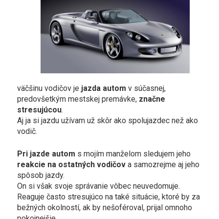
väčšinu vodičov je
jazda autom
v súčasnej,
predovšetkým mestskej premávke,
značne
stresujúcou
.
Aj ja si jazdu užívam už skôr ako spolujazdec než ako
vodič.
Pri jazde autom
s mojím manželom sledujem jeho
reakcie na ostatných vodičov
a samozrejme aj jeho
spôsob jazdy.
On si však svoje správanie vôbec neuvedomuje.
Reaguje často stresujúco na také situácie, ktoré by za
bežných okolností, ak by nešoféroval, prijal omnoho
pokojnejšie.