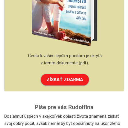
Cesta k vašim lepším pocitom je ukrytá
v tomto dokumente (pdf).
ZÍSKAŤ ZDARMA
Píše pre vás Rudolfína
Dosiahnuť úspech v akejkoľvek oblasti života znamená získať
svoj dobrý pocit, avšak nemal by byť dosiahnutý na úkor zlého