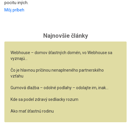
pocitu iných.
Môj príbeh
Najnovšie články
Webhouse – domov šťastných domén, vo Webhouse sa
vyznajú…
Čo je hlavnou príčinou nenaplneného partnerského
vzťahu
Gumová dlažba – odolné podlahy – odolajte im, inak…
Kde sa podel zdravý sedliacky rozum
Ako mať šťastnú rodinu