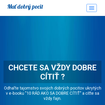
Mať dobrý pocit
Toggle
Navigati
CHCETE SA VŽDY DOBRE
CÍTIŤ ?
Odhaľte tajomstvo svojich dobrých pocitov ukrytých
v e-booku "10 RÁD AKO SA DOBRE CÍTIŤ" a cíťte sa
vždy fajn.