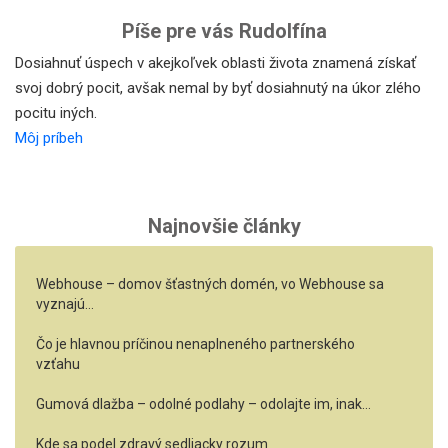
Píše pre vás Rudolfína
Dosiahnuť úspech v akejkoľvek oblasti života znamená získať
svoj dobrý pocit, avšak nemal by byť dosiahnutý na úkor zlého
pocitu iných.
Môj príbeh
Najnovšie články
Webhouse – domov šťastných domén, vo Webhouse sa
vyznajú…
Čo je hlavnou príčinou nenaplneného partnerského
vzťahu
Gumová dlažba – odolné podlahy – odolajte im, inak…
Kde sa podel zdravý sedliacky rozum