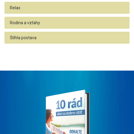
Relax
Rodina a vzťahy
Štíhla postava