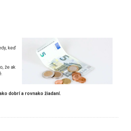
edy, keď
to, že ak
é.
m
ko dobrí a rovnako žiadaní.