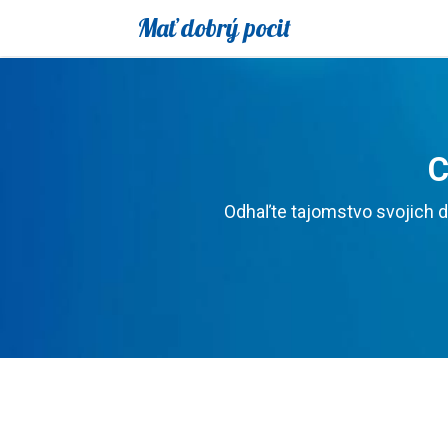
Mať dobrý pocit
C
Odhaľte tajomstvo svojich d