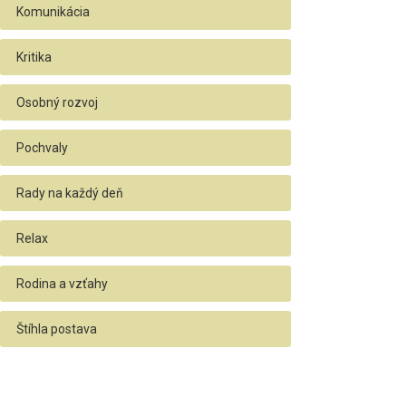
Komunikácia
Kritika
Osobný rozvoj
Pochvaly
Rady na každý deň
Relax
Rodina a vzťahy
Štíhla postava