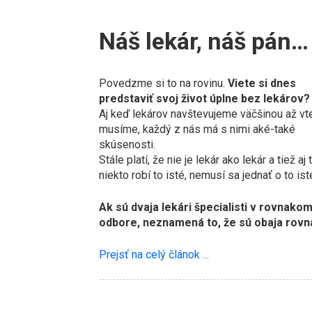
Náš lekár, náš pán…
Povedzme si to na rovinu.
Viete si dnes
predstaviť svoj život úplne bez lekárov?
Aj keď lekárov navštevujeme väčšinou až vt
musíme, každý z nás má s nimi aké-také
skúsenosti.
Stále platí, že nie je lekár ako lekár a tiež aj 
niekto robí to isté, nemusí sa jednať o to ist
Ak sú dvaja lekári špecialisti v rovnako
odbore, neznamená to, že sú obaja rovna
Prejsť na celý článok ...