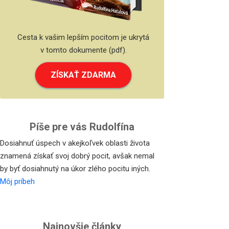
Cesta k vašim lepším pocitom je ukrytá
v tomto dokumente (pdf).
ZÍSKAŤ ZDARMA
Píše pre vás Rudolfína
Dosiahnuť úspech v akejkoľvek oblasti života
znamená získať svoj dobrý pocit, avšak nemal
by byť dosiahnutý na úkor zlého pocitu iných.
Môj príbeh
Najnovšie články