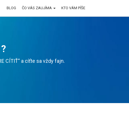
BLOG
ČO VÁS ZAUJÍMA
KTO VÁM PÍŠE
 ?
CÍTIŤ" a cíťte sa vždy fajn.