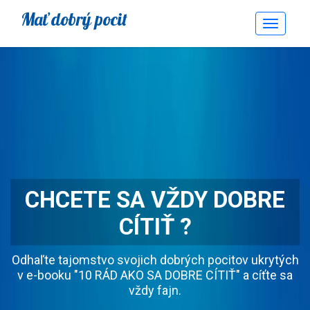
Mať dobrý pocit
Toggle
Navigati
CHCETE SA VŽDY DOBRE
CÍTIŤ ?
Odhaľte tajomstvo svojich dobrých pocitov ukrytých
v e-booku "10 RÁD AKO SA DOBRE CÍTIŤ" a cíťte sa
vždy fajn.