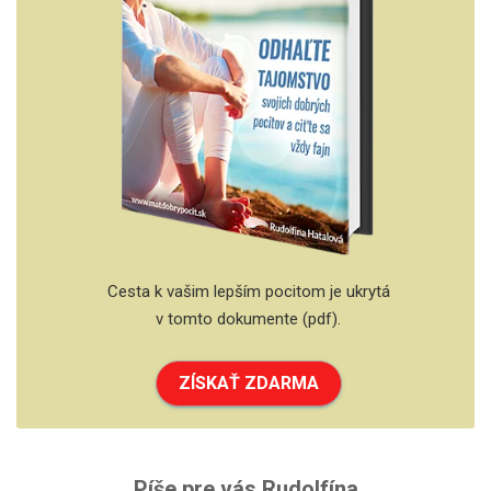
Cesta k vašim lepším pocitom je ukrytá
v tomto dokumente (pdf).
ZÍSKAŤ ZDARMA
Píše pre vás Rudolfína