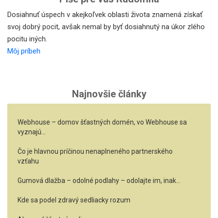
Dosiahnuť úspech v akejkoľvek oblasti života znamená získať
svoj dobrý pocit, avšak nemal by byť dosiahnutý na úkor zlého
pocitu iných.
Môj príbeh
Najnovšie články
Webhouse – domov šťastných domén, vo Webhouse sa
vyznajú…
Čo je hlavnou príčinou nenaplneného partnerského
vzťahu
Gumová dlažba – odolné podlahy – odolajte im, inak…
Kde sa podel zdravý sedliacky rozum