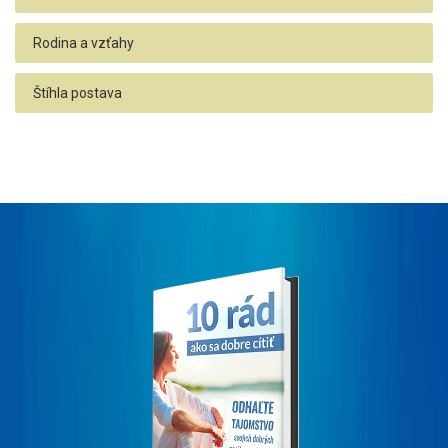
Rodina a vzťahy
Štíhla postava