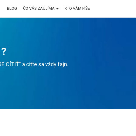
BLOG
ČO VÁS ZAUJÍMA
KTO VÁM PÍŠE
 ?
CÍTIŤ" a cíťte sa vždy fajn.