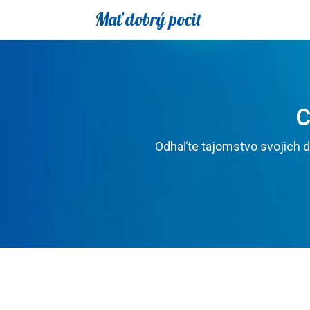
Mať dobrý pocit
C
Odhaľte tajomstvo svojich d