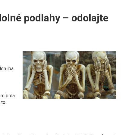
olné podlahy – odolajte
len iba
om bola
 to