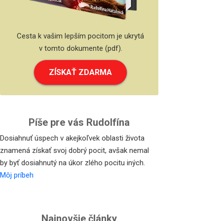
Cesta k vašim lepším pocitom je ukrytá
v tomto dokumente (pdf).
ZÍSKAŤ ZDARMA
Píše pre vás Rudolfína
Dosiahnuť úspech v akejkoľvek oblasti života
znamená získať svoj dobrý pocit, avšak nemal
by byť dosiahnutý na úkor zlého pocitu iných.
Môj príbeh
Najnovšie články