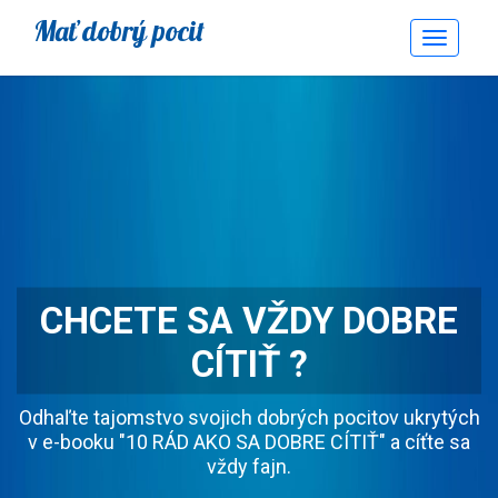
Mať dobrý pocit
Toggle
Navigati
CHCETE SA VŽDY DOBRE
CÍTIŤ ?
Odhaľte tajomstvo svojich dobrých pocitov ukrytých
v e-booku "10 RÁD AKO SA DOBRE CÍTIŤ" a cíťte sa
vždy fajn.