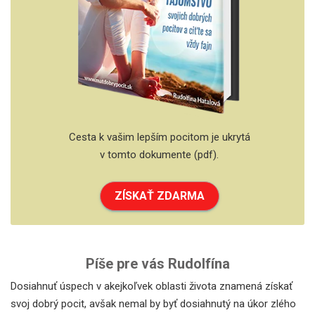
Cesta k vašim lepším pocitom je ukrytá
v tomto dokumente (pdf).
ZÍSKAŤ ZDARMA
Píše pre vás Rudolfína
Dosiahnuť úspech v akejkoľvek oblasti života znamená získať
svoj dobrý pocit, avšak nemal by byť dosiahnutý na úkor zlého