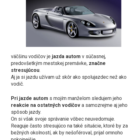
väčšinu vodičov je
jazda autom
v súčasnej,
predovšetkým mestskej premávke,
značne
stresujúcou
.
Aj ja si jazdu užívam už skôr ako spolujazdec než ako
vodič.
Pri jazde autom
s mojím manželom sledujem jeho
reakcie na ostatných vodičov
a samozrejme aj jeho
spôsob jazdy.
On si však svoje správanie vôbec neuvedomuje.
Reaguje často stresujúco na také situácie, ktoré by za
bežných okolností, ak by nešoféroval, prijal omnoho
pokojnejšie.