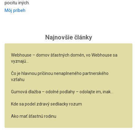
pocitu iných.
Môj príbeh
Najnovšie články
Webhouse – domov šťastných domén, vo Webhouse sa
vyznajú…
Čo je hlavnou príčinou nenaplneného partnerského
vzťahu
Gumová dlažba – odolné podlahy – odolajte im, inak…
Kde sa podel zdravý sedliacky rozum
Ako mať šťastnú rodinu