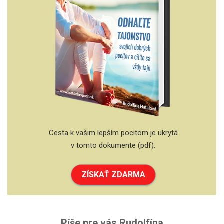
Cesta k vašim lepším pocitom je ukrytá
v tomto dokumente (pdf).
ZÍSKAŤ ZDARMA
Píše pre vás Rudolfína