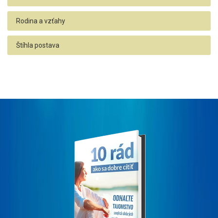
Rodina a vzťahy
Štíhla postava