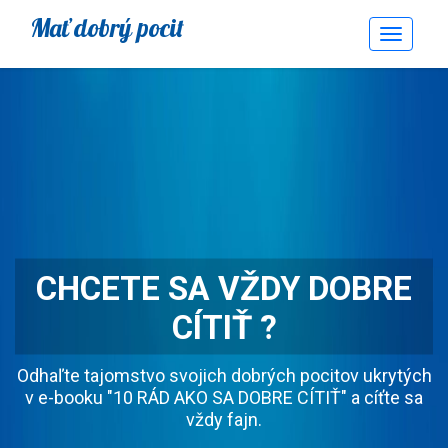
Mať dobrý pocit
Toggle
Navigati
CHCETE SA VŽDY DOBRE
CÍTIŤ ?
Odhaľte tajomstvo svojich dobrých pocitov ukrytých
v e-booku "10 RÁD AKO SA DOBRE CÍTIŤ" a cíťte sa
vždy fajn.