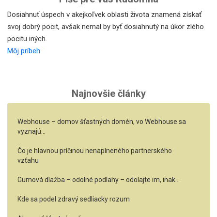
Dosiahnuť úspech v akejkoľvek oblasti života znamená získať
svoj dobrý pocit, avšak nemal by byť dosiahnutý na úkor zlého
pocitu iných.
Môj príbeh
Najnovšie články
Webhouse – domov šťastných domén, vo Webhouse sa
vyznajú…
Čo je hlavnou príčinou nenaplneného partnerského
vzťahu
Gumová dlažba – odolné podlahy – odolajte im, inak…
Kde sa podel zdravý sedliacky rozum