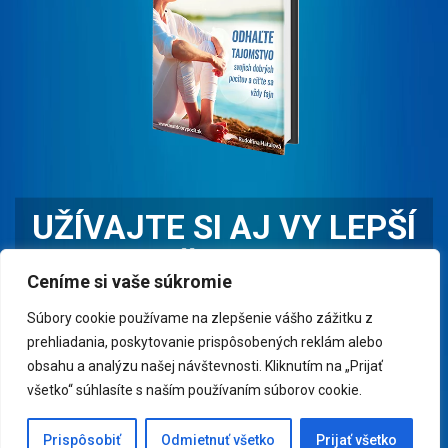
UŽÍVAJTE SI AJ VY LEPŠÍ
ŽIVOT
Ceníme si vaše súkromie
Prečítajte si e-book "10 RÁD AKO SA DOBRE CÍTIŤ" a
Súbory cookie používame na zlepšenie vášho zážitku z
cíťte sa dobre čo najčastejšie.
prehliadania, poskytovanie prispôsobených reklám alebo
obsahu a analýzu našej návštevnosti. Kliknutím na „Prijať
všetko“ súhlasíte s naším používaním súborov cookie.
CHCEM PREČÍTAŤ E-BOOK
Prispôsobiť
Odmietnuť všetko
Prijať všetko