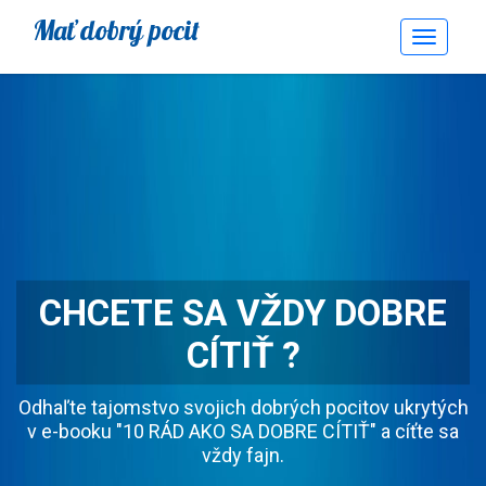
Mať dobrý pocit
Toggle
Navigati
CHCETE SA VŽDY DOBRE
CÍTIŤ ?
Odhaľte tajomstvo svojich dobrých pocitov ukrytých
v e-booku "10 RÁD AKO SA DOBRE CÍTIŤ" a cíťte sa
vždy fajn.