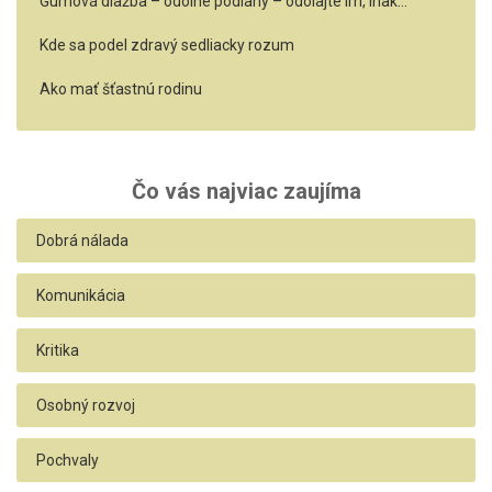
Gumová dlažba – odolné podlahy – odolajte im, inak…
Kde sa podel zdravý sedliacky rozum
Ako mať šťastnú rodinu
Čo vás najviac zaujíma
Dobrá nálada
Komunikácia
Kritika
Osobný rozvoj
Pochvaly