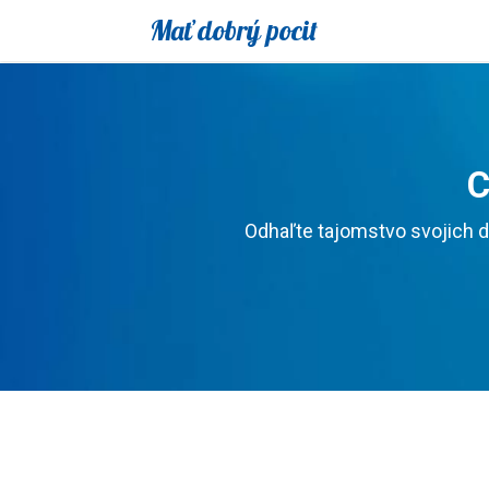
Mať dobrý pocit
C
Odhaľte tajomstvo svojich d