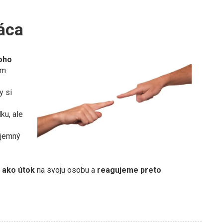
láca
oho
ám
y si
ku, ale
íjemný
e ako útok
na svoju osobu a
reagujeme preto