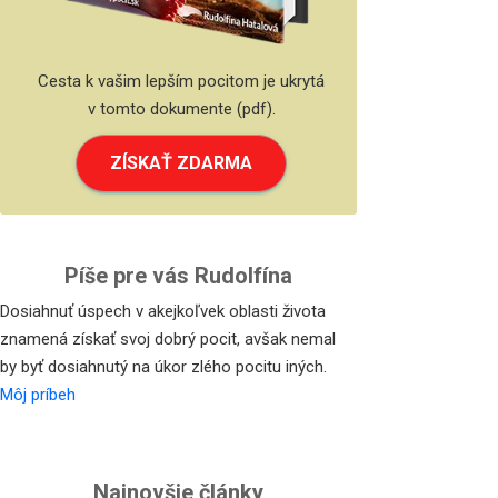
Cesta k vašim lepším pocitom je ukrytá
v tomto dokumente (pdf).
ZÍSKAŤ ZDARMA
Píše pre vás Rudolfína
Dosiahnuť úspech v akejkoľvek oblasti života
znamená získať svoj dobrý pocit, avšak nemal
by byť dosiahnutý na úkor zlého pocitu iných.
Môj príbeh
Najnovšie články