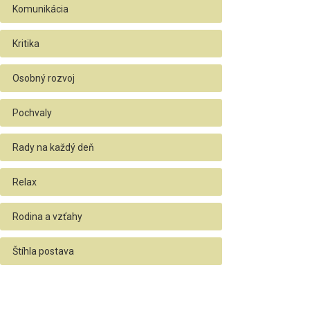
Komunikácia
Kritika
Osobný rozvoj
Pochvaly
Rady na každý deň
Relax
Rodina a vzťahy
Štíhla postava