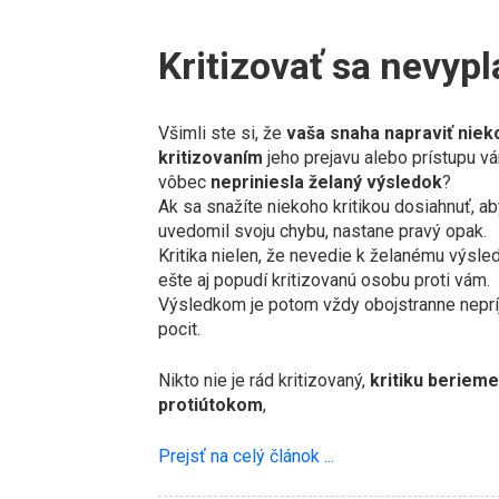
Kritizovať sa nevyp
Všimli ste si, že
vaša snaha napraviť niek
kritizovaním
jeho prejavu alebo prístupu v
vôbec
nepriniesla želaný výsledok
?
Ak sa snažíte niekoho kritikou dosiahnuť, ab
uvedomil svoju chybu, nastane pravý opak.
Kritika nielen, že nevedie k želanému výsled
ešte aj popudí kritizovanú osobu proti vám.
Výsledkom je potom vždy obojstranne nepr
pocit.
Nikto nie je rád kritizovaný,
kritiku beriem
protiútokom
,
Prejsť na celý článok ...