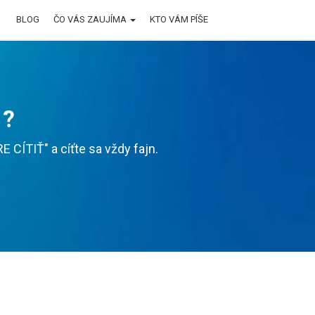
BLOG
ČO VÁS ZAUJÍMA
KTO VÁM PÍŠE
 ?
CÍTIŤ" a cíťte sa vždy fajn.