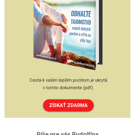
Cesta k vašim lepším pocitom je ukrytá
v tomto dokumente (pdf).
ZÍSKAŤ ZDARMA
Píše pre vás Rudolfína