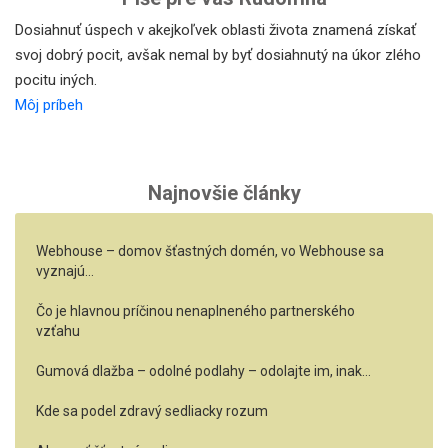
Dosiahnuť úspech v akejkoľvek oblasti života znamená získať
svoj dobrý pocit, avšak nemal by byť dosiahnutý na úkor zlého
pocitu iných.
Môj príbeh
Najnovšie články
Webhouse – domov šťastných domén, vo Webhouse sa
vyznajú…
Čo je hlavnou príčinou nenaplneného partnerského
vzťahu
Gumová dlažba – odolné podlahy – odolajte im, inak…
Kde sa podel zdravý sedliacky rozum