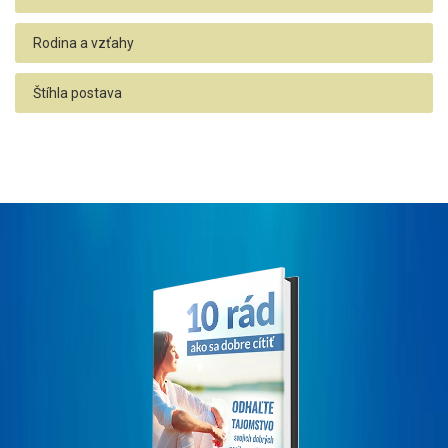
Rodina a vzťahy
Štíhla postava