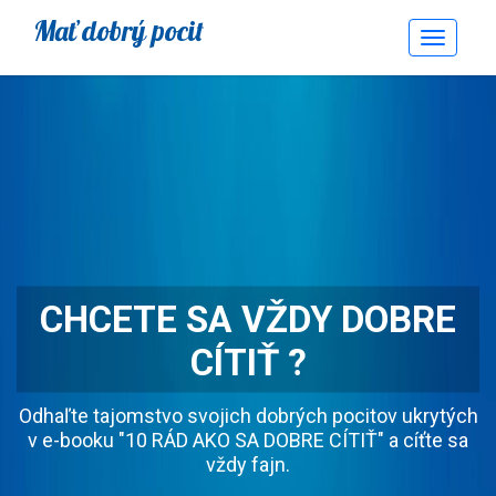
Mať dobrý pocit
Toggle
Navigati
CHCETE SA VŽDY DOBRE
CÍTIŤ ?
Odhaľte tajomstvo svojich dobrých pocitov ukrytých
v e-booku "10 RÁD AKO SA DOBRE CÍTIŤ" a cíťte sa
vždy fajn.