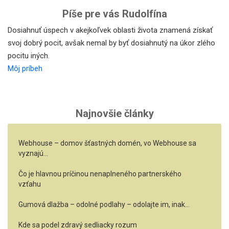
Píše pre vás Rudolfína
Dosiahnuť úspech v akejkoľvek oblasti života znamená získať
svoj dobrý pocit, avšak nemal by byť dosiahnutý na úkor zlého
pocitu iných.
Môj príbeh
Najnovšie články
Webhouse – domov šťastných domén, vo Webhouse sa
vyznajú…
Čo je hlavnou príčinou nenaplneného partnerského
vzťahu
Gumová dlažba – odolné podlahy – odolajte im, inak…
Kde sa podel zdravý sedliacky rozum