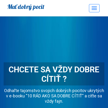
Mať dobrý pocit
Toggle
Navigati
CHCETE SA VŽDY DOBRE
CÍTIŤ ?
Odhaľte tajomstvo svojich dobrých pocitov ukrytých
v e-booku "10 RÁD AKO SA DOBRE CÍTIŤ" a cíťte sa
vždy fajn.