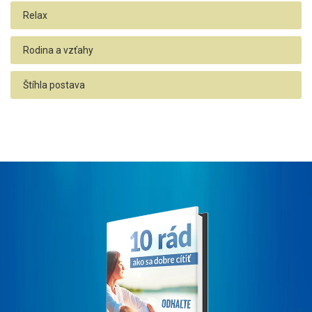
Relax
Rodina a vzťahy
Štíhla postava