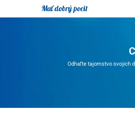
Mať dobrý pocit
C
Odhaľte tajomstvo svojich d