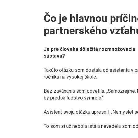
Čo je hlavnou príč
partnerského vzťah
Je pre človeka dôležitá rozmnožovacia
sústava?
Takúto otázku som dostala od asistenta v 
ročníku na vysokej škole.
Bez zaváhania som odvetila. „Samozrejme, 
by predsa ľudstvo vymrelo.“
Asistent svoju otázku upresnil: „Nemyslel so
To som si už nebola istá a nevedela som o