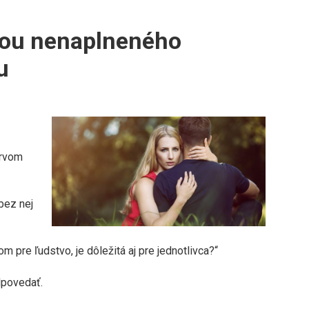
inou nenaplneného
u
prvom
bez nej
m pre ľudstvo, je dôležitá aj pre jednotlivca?“
dpovedať.