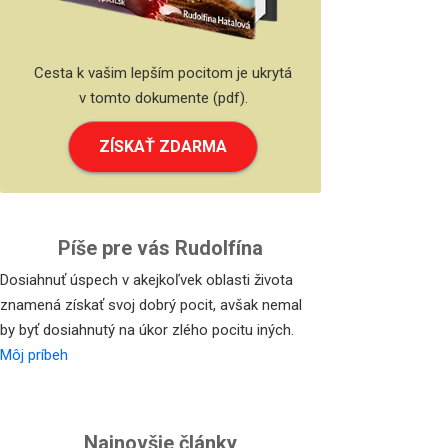
Cesta k vašim lepším pocitom je ukrytá
v tomto dokumente (pdf).
ZÍSKAŤ ZDARMA
Píše pre vás Rudolfína
Dosiahnuť úspech v akejkoľvek oblasti života
znamená získať svoj dobrý pocit, avšak nemal
by byť dosiahnutý na úkor zlého pocitu iných.
Môj príbeh
Najnovšie články