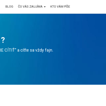
BLOG
ČO VÁS ZAUJÍMA
KTO VÁM PÍŠE
 ?
CÍTIŤ" a cíťte sa vždy fajn.