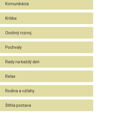
Komunikácia
Kritika
Osobný rozvoj
Pochvaly
Rady na každý deň
Relax
Rodina a vzťahy
Štíhla postava