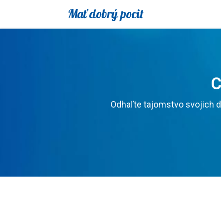
Mať dobrý pocit
C
Odhaľte tajomstvo svojich d