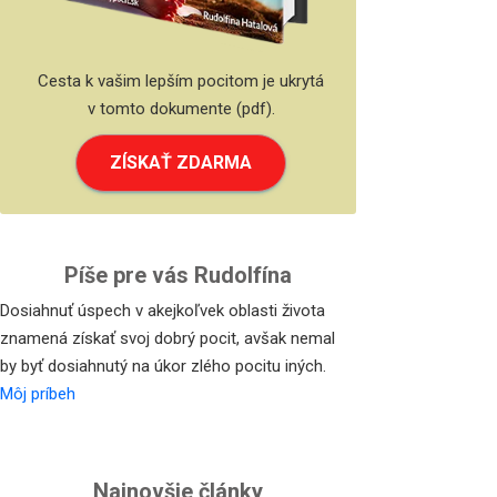
Cesta k vašim lepším pocitom je ukrytá
v tomto dokumente (pdf).
ZÍSKAŤ ZDARMA
Píše pre vás Rudolfína
Dosiahnuť úspech v akejkoľvek oblasti života
znamená získať svoj dobrý pocit, avšak nemal
by byť dosiahnutý na úkor zlého pocitu iných.
Môj príbeh
Najnovšie články