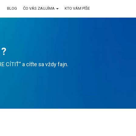
BLOG
ČO VÁS ZAUJÍMA
KTO VÁM PÍŠE
 ?
CÍTIŤ" a cíťte sa vždy fajn.