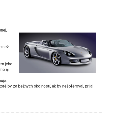
nej,
ec než
em jeho
me aj
uje.
toré by za bežných okolností, ak by nešoféroval, prijal