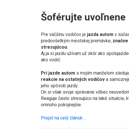
Šoférujte uvoľnene
Pre väčšinu vodičov je
jazda autom
v súčas
predovšetkým mestskej premávke,
značne
stresujúcou
.
Aj ja si jazdu užívam už skôr ako spolujazd
ako vodič.
Pri jazde autom
s mojím manželom sleduj
reakcie na ostatných vodičov
a samozrej
jeho spôsob jazdy.
On si však svoje správanie vôbec neuvedom
Reaguje často stresujúco na také situácie, k
omnoho pokojnejšie.
Prejsť na celý článok ...