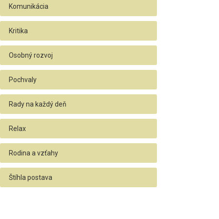
Komunikácia
Kritika
Osobný rozvoj
Pochvaly
Rady na každý deň
Relax
Rodina a vzťahy
Štíhla postava