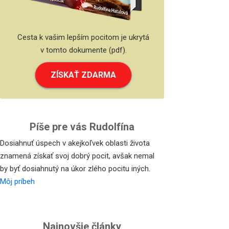
Cesta k vašim lepším pocitom je ukrytá
v tomto dokumente (pdf).
ZÍSKAŤ ZDARMA
Píše pre vás Rudolfína
Dosiahnuť úspech v akejkoľvek oblasti života
znamená získať svoj dobrý pocit, avšak nemal
by byť dosiahnutý na úkor zlého pocitu iných.
Môj príbeh
Najnovšie články