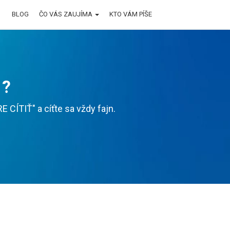
BLOG
ČO VÁS ZAUJÍMA
KTO VÁM PÍŠE
 ?
CÍTIŤ" a cíťte sa vždy fajn.