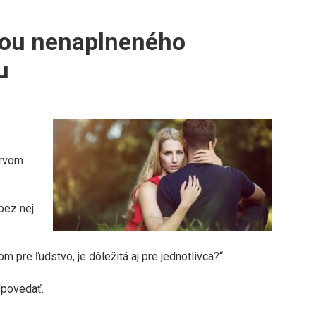
inou nenaplneného
u
prvom
bez nej
m pre ľudstvo, je dôležitá aj pre jednotlivca?“
dpovedať.