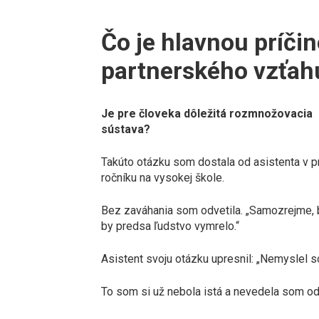
Čo je hlavnou príč
partnerského vzťah
Je pre človeka dôležitá rozmnožovacia
sústava?
Takúto otázku som dostala od asistenta v 
ročníku na vysokej škole.
Bez zaváhania som odvetila. „Samozrejme, 
by predsa ľudstvo vymrelo.“
Asistent svoju otázku upresnil: „Nemyslel so
To som si už nebola istá a nevedela som o