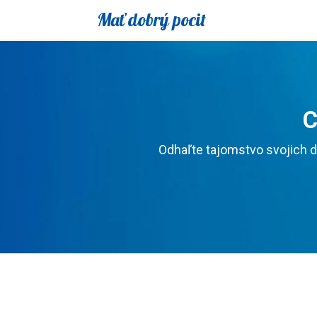
Mať dobrý pocit
C
Odhaľte tajomstvo svojich d