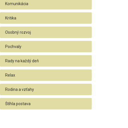
Komunikácia
Kritika
Osobný rozvoj
Pochvaly
Rady na každý deň
Relax
Rodina a vzťahy
Štíhla postava