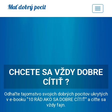
Mať dobrý pocit
Toggle
Navigati
CHCETE SA VŽDY DOBRE
CÍTIŤ ?
Odhaľte tajomstvo svojich dobrých pocitov ukrytých
v e-booku "10 RÁD AKO SA DOBRE CÍTIŤ" a cíťte sa
vždy fajn.