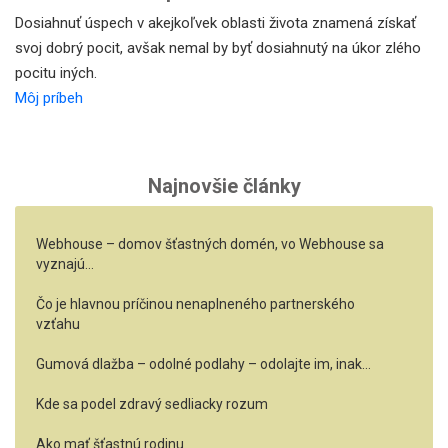
Dosiahnuť úspech v akejkoľvek oblasti života znamená získať
svoj dobrý pocit, avšak nemal by byť dosiahnutý na úkor zlého
pocitu iných.
Môj príbeh
Najnovšie články
Webhouse – domov šťastných domén, vo Webhouse sa
vyznajú…
Čo je hlavnou príčinou nenaplneného partnerského
vzťahu
Gumová dlažba – odolné podlahy – odolajte im, inak…
Kde sa podel zdravý sedliacky rozum
Ako mať šťastnú rodinu