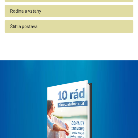
Rodina a vzťahy
Štíhla postava