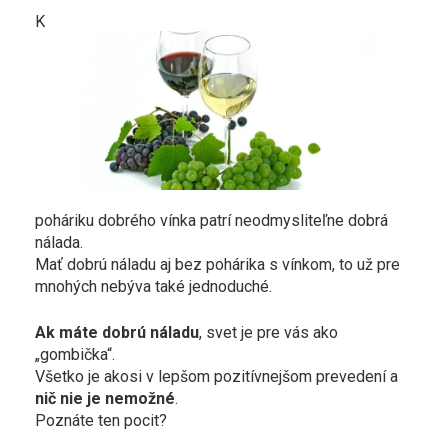
K
poháriku dobrého vínka patrí neodmysliteľne dobrá
nálada.
Mať dobrú náladu aj bez pohárika s vínkom, to už pre
mnohých nebýva také jednoduché.
Ak máte dobrú náladu
, svet je pre vás ako
„gombička“.
Všetko je akosi v lepšom pozitívnejšom prevedení a
nič nie je nemožné
.
Poznáte ten pocit?