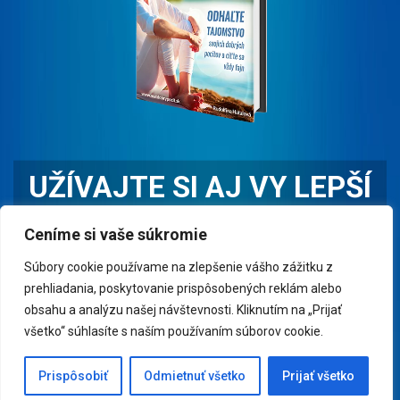
UŽÍVAJTE SI AJ VY LEPŠÍ
ŽIVOT
Ceníme si vaše súkromie
Prečítajte si e-book "10 RÁD AKO SA DOBRE CÍTIŤ" a
Súbory cookie používame na zlepšenie vášho zážitku z
cíťte sa dobre čo najčastejšie.
prehliadania, poskytovanie prispôsobených reklám alebo
obsahu a analýzu našej návštevnosti. Kliknutím na „Prijať
všetko“ súhlasíte s naším používaním súborov cookie.
CHCEM PREČÍTAŤ E-BOOK
Prispôsobiť
Odmietnuť všetko
Prijať všetko