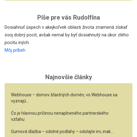
Píše pre vás Rudolfína
Dosiahnuť úspech v akejkoľvek oblasti života znamená získať
svoj dobrý pocit, avšak nemal by byť dosiahnutý na úkor zlého
pocitu iných.
Môj príbeh
Najnovšie články
Webhouse – domov šťastných domén, vo Webhouse sa
vyznajú…
Čo je hlavnou príčinou nenaplneného partnerského
vzťahu
Gumová dlažba – odolné podlahy – odolajte im, inak…