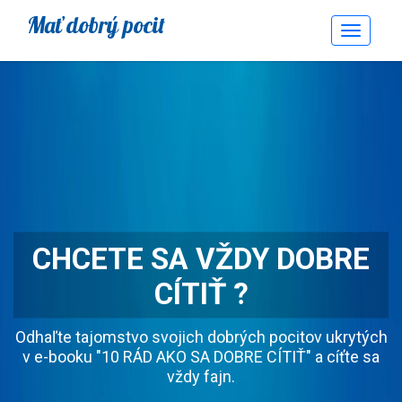
Mať dobrý pocit
Toggle
Navigati
CHCETE SA VŽDY DOBRE
CÍTIŤ ?
Odhaľte tajomstvo svojich dobrých pocitov ukrytých
v e-booku "10 RÁD AKO SA DOBRE CÍTIŤ" a cíťte sa
vždy fajn.