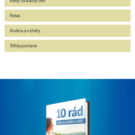
Rady na každý deň
Relax
Rodina a vzťahy
Štíhla postava