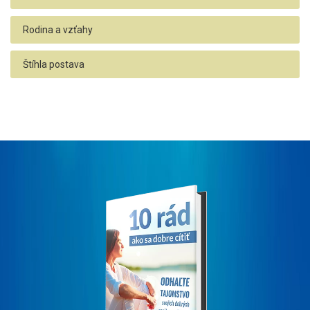
Rodina a vzťahy
Štíhla postava