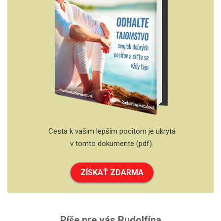
Cesta k vašim lepším pocitom je ukrytá
v tomto dokumente (pdf).
ZÍSKAŤ ZDARMA
Píše pre vás Rudolfína