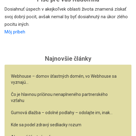
Dosiahnuť úspech v akejkoľvek oblasti života znamená získať
svoj dobrý pocit, avšak nemal by byť dosiahnutý na úkor zlého
pocitu iných.
Môj príbeh
Najnovšie články
Webhouse – domov šťastných domén, vo Webhouse sa
vyznajú…
Čo je hlavnou príčinou nenaplneného partnerského
vzťahu
Gumová dlažba – odolné podlahy – odolajte im, inak…
Kde sa podel zdravý sedliacky rozum