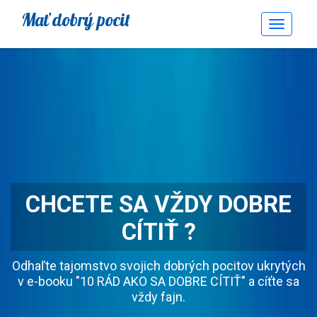
Mať dobrý pocit
Toggle
Navigati
CHCETE SA VŽDY DOBRE
CÍTIŤ ?
Odhaľte tajomstvo svojich dobrých pocitov ukrytých
v e-booku "10 RÁD AKO SA DOBRE CÍTIŤ" a cíťte sa
vždy fajn.