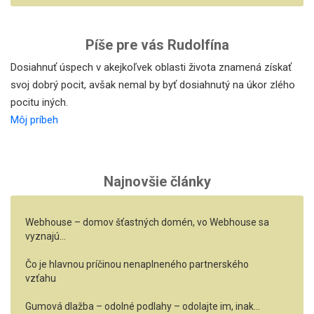
Píše pre vás Rudolfína
Dosiahnuť úspech v akejkoľvek oblasti života znamená získať
svoj dobrý pocit, avšak nemal by byť dosiahnutý na úkor zlého
pocitu iných.
Môj príbeh
Najnovšie články
Webhouse – domov šťastných domén, vo Webhouse sa
vyznajú…
Čo je hlavnou príčinou nenaplneného partnerského
vzťahu
Gumová dlažba – odolné podlahy – odolajte im, inak…