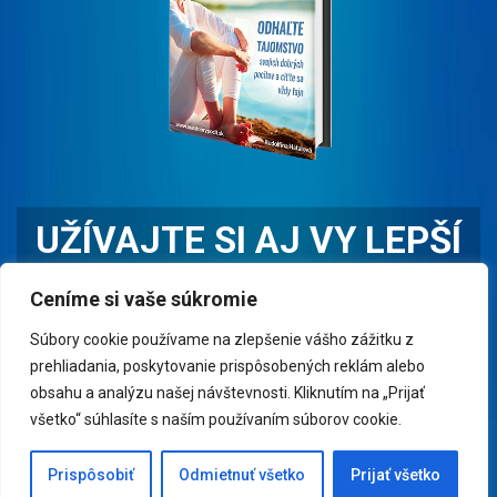
UŽÍVAJTE SI AJ VY LEPŠÍ
ŽIVOT
Ceníme si vaše súkromie
Prečítajte si e-book "10 RÁD AKO SA DOBRE CÍTIŤ" a
Súbory cookie používame na zlepšenie vášho zážitku z
cíťte sa dobre čo najčastejšie.
prehliadania, poskytovanie prispôsobených reklám alebo
obsahu a analýzu našej návštevnosti. Kliknutím na „Prijať
všetko“ súhlasíte s naším používaním súborov cookie.
CHCEM PREČÍTAŤ E-BOOK
Prispôsobiť
Odmietnuť všetko
Prijať všetko