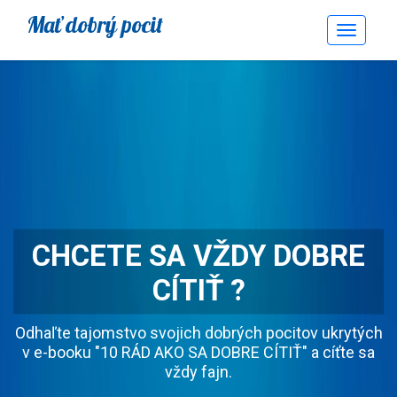
Mať dobrý pocit
Toggle
Navigati
CHCETE SA VŽDY DOBRE
CÍTIŤ ?
Odhaľte tajomstvo svojich dobrých pocitov ukrytých
v e-booku "10 RÁD AKO SA DOBRE CÍTIŤ" a cíťte sa
vždy fajn.