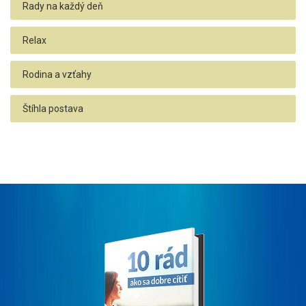
Rady na každý deň
Relax
Rodina a vzťahy
Štíhla postava