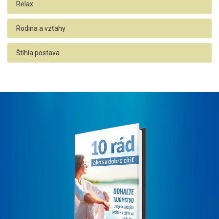
Relax
Rodina a vzťahy
Štíhla postava