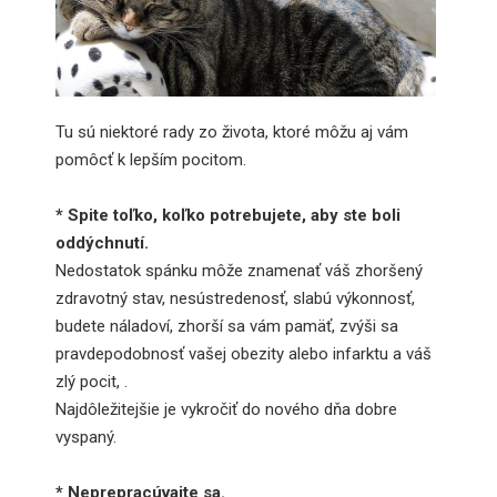
Tu sú niektoré rady zo života, ktoré môžu aj vám
pomôcť k lepším pocitom.
* Spite toľko, koľko potrebujete, aby ste boli
oddýchnutí.
Nedostatok spánku môže znamenať váš zhoršený
zdravotný stav, nesústredenosť, slabú výkonnosť,
budete náladoví, zhorší sa vám pamäť, zvýši sa
pravdepodobnosť vašej obezity alebo infarktu a váš
zlý pocit, .
Najdôležitejšie je vykročiť do nového dňa dobre
vyspaný.
* Neprepracúvajte sa.