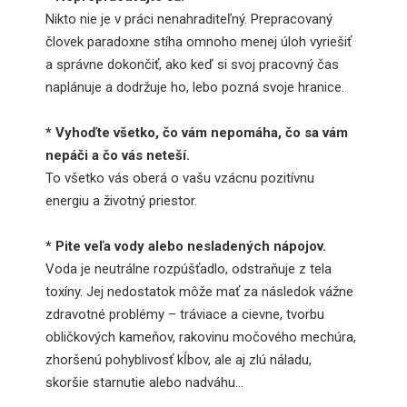
Nikto nie je v práci nenahraditeľný. Prepracovaný
človek paradoxne stíha omnoho menej úloh vyriešiť
a správne dokončiť, ako keď si svoj pracovný čas
naplánuje a dodržuje ho, lebo pozná svoje hranice.
* Vyhoďte všetko, čo vám nepomáha, čo sa vám
nepáči a čo vás neteší.
To všetko vás oberá o vašu vzácnu pozitívnu
energiu a životný priestor.
* Pite veľa vody alebo nesladených nápojov.
Voda je neutrálne rozpúšťadlo, odstraňuje z tela
toxíny. Jej nedostatok môže mať za následok vážne
zdravotné problémy – tráviace a cievne, tvorbu
obličkových kameňov, rakovinu močového mechúra,
zhoršenú pohyblivosť kĺbov, ale aj zlú náladu,
skoršie starnutie alebo nadváhu…