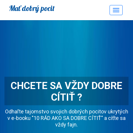
Mať dobrý pocit
Toggle
Navigati
CHCETE SA VŽDY DOBRE
CÍTIŤ ?
Odhaľte tajomstvo svojich dobrých pocitov ukrytých
v e-booku "10 RÁD AKO SA DOBRE CÍTIŤ" a cíťte sa
vždy fajn.