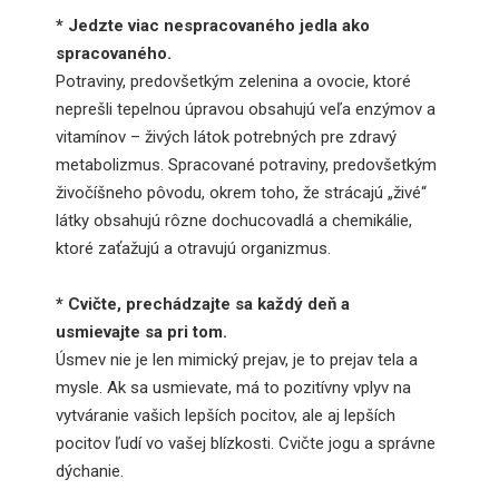
* Jedzte viac nespracovaného jedla ako
spracovaného.
Potraviny, predovšetkým zelenina a ovocie, ktoré
neprešli tepelnou úpravou obsahujú veľa enzýmov a
vitamínov – živých látok potrebných pre zdravý
metabolizmus. Spracované potraviny, predovšetkým
živočíšneho pôvodu, okrem toho, že strácajú „živé“
látky obsahujú rôzne dochucovadlá a chemikálie,
ktoré zaťažujú a otravujú organizmus.
* Cvičte, prechádzajte sa každý deň a
usmievajte sa pri tom.
Úsmev nie je len mimický prejav, je to prejav tela a
mysle. Ak sa usmievate, má to pozitívny vplyv na
vytváranie vašich lepších pocitov, ale aj lepších
pocitov ľudí vo vašej blízkosti. Cvičte jogu a správne
dýchanie.