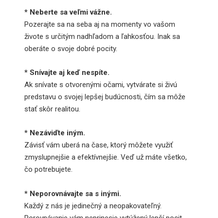
* Neberte sa veľmi vážne.
Pozerajte sa na seba aj na momenty vo vašom
živote s určitým nadhľadom a ľahkosťou. Inak sa
oberáte o svoje dobré pocity.
* Snívajte aj keď nespíte.
Ak snívate s otvorenými očami, vytvárate si živú
predstavu o svojej lepšej budúcnosti, čím sa môže
stať skôr realitou.
* Nezáviďte iným.
Závisť vám uberá na čase, ktorý môžete využiť
zmyslupnejšie a efektívnejšie. Veď už máte všetko,
čo potrebujete.
* Neporovnávajte sa s inými.
Každý z nás je jedinečný a neopakovateľný.
Porovnávanie vám neprinesie vytúžený lepší pocit.