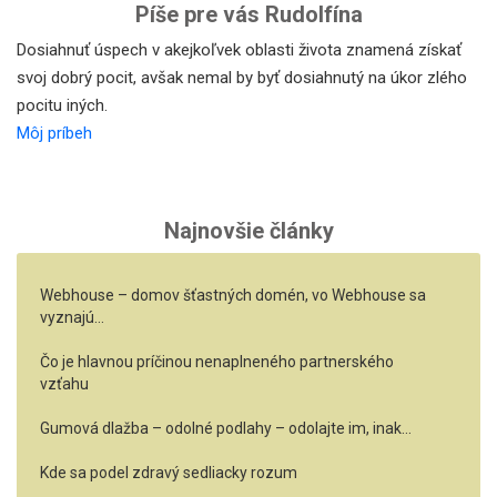
Píše pre vás Rudolfína
Dosiahnuť úspech v akejkoľvek oblasti života znamená získať
svoj dobrý pocit, avšak nemal by byť dosiahnutý na úkor zlého
pocitu iných.
Môj príbeh
Najnovšie články
Webhouse – domov šťastných domén, vo Webhouse sa
vyznajú…
Čo je hlavnou príčinou nenaplneného partnerského
vzťahu
Gumová dlažba – odolné podlahy – odolajte im, inak…
Kde sa podel zdravý sedliacky rozum