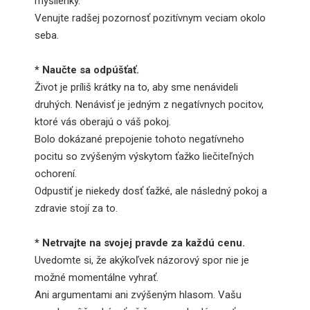
myšlienky.
Venujte radšej pozornosť pozitívnym veciam okolo
seba.
* Naučte sa odpúšťať.
Život je príliš krátky na to, aby sme nenávideli
druhých. Nenávisť je jedným z negatívnych pocitov,
ktoré vás oberajú o váš pokoj.
Bolo dokázané prepojenie tohoto negatívneho
pocitu so zvýšeným výskytom ťažko liečiteľných
ochorení.
Odpustiť je niekedy dosť ťažké, ale následný pokoj a
zdravie stojí za to.
* Netrvajte na svojej pravde za každú cenu.
Uvedomte si, že akýkoľvek názorový spor nie je
možné momentálne vyhrať.
Ani argumentami ani zvýšeným hlasom. Vašu