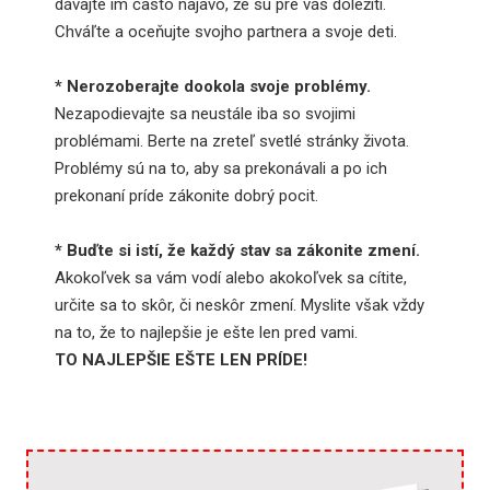
dávajte im často najavo, že sú pre vás dôležití.
Chváľte a oceňujte svojho partnera a svoje deti.
* Nerozoberajte dookola svoje problémy.
Nezapodievajte sa neustále iba so svojimi
problémami. Berte na zreteľ svetlé stránky života.
Problémy sú na to, aby sa prekonávali a po ich
prekonaní príde zákonite dobrý pocit.
* Buďte si istí, že každý stav sa zákonite zmení.
Akokoľvek sa vám vodí alebo akokoľvek sa cítite,
určite sa to skôr, či neskôr zmení. Myslite však vždy
na to, že to najlepšie je ešte len pred vami.
TO NAJLEPŠIE EŠTE LEN PRÍDE!