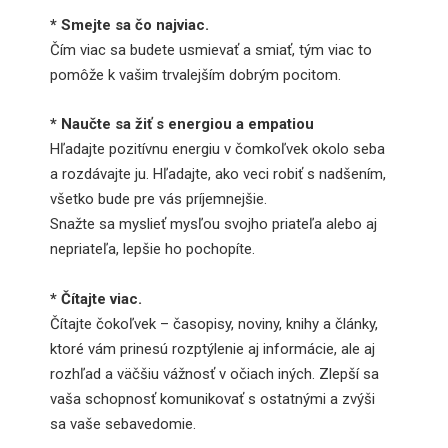
* Smejte sa čo najviac.
Čím viac sa budete usmievať a smiať, tým viac to
pomôže k vašim trvalejším dobrým pocitom.
* Naučte sa žiť s energiou a empatiou
Hľadajte pozitívnu energiu v čomkoľvek okolo seba
a rozdávajte ju. Hľadajte, ako veci robiť s nadšením,
všetko bude pre vás príjemnejšie.
Snažte sa myslieť mysľou svojho priateľa alebo aj
nepriateľa, lepšie ho pochopíte.
* Čítajte viac.
Čítajte čokoľvek – časopisy, noviny, knihy a články,
ktoré vám prinesú rozptýlenie aj informácie, ale aj
rozhľad a väčšiu vážnosť v očiach iných. Zlepší sa
vaša schopnosť komunikovať s ostatnými a zvýši
sa vaše sebavedomie.