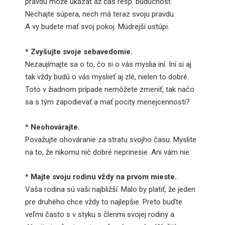
pravdu môže ukázať až čas resp. budúcnosť.
Nechajte súpera, nech má teraz svoju pravdu.
A vy budete mať svoj pokoj. Múdrejší ustúpi.
* Zvyšujte svoje sebavedomie.
Nezaujímajte sa o to, čo si o vás myslia iní. Iní si aj
tak vždy budú o vás myslieť aj zlé, nielen to dobré.
Toto v žiadnom prípade nemôžete zmeniť, tak načo
sa s tým zapodievať a mať pocity menejcennosti?
* Neohovárajte.
Považujte ohováranie za stratu svojho času. Myslite
na to, že nikomu nič dobré neprinesie. Ani vám nie.
* Majte svoju rodinu vždy na prvom mieste.
Vaša rodina sú vaši najbližší. Malo by platiť, že jeden
pre druhého chce vždy to najlepšie. Preto buďte
veľmi často s v styku s členmi svojej rodiny a